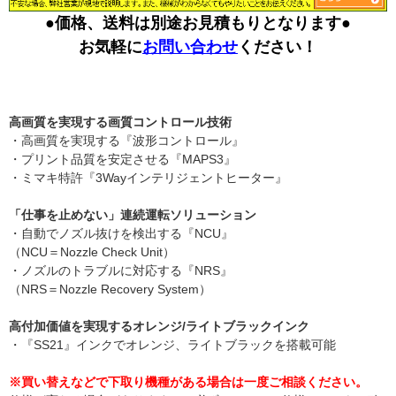
●価格、送料は別途お見積もりとなります●
お気軽に
お問い合わせ
ください！
高画質を実現する画質コントロール技術
・高画質を実現する『波形コントロール』
・プリント品質を安定させる『MAPS3』
・ミマキ特許『3Wayインテリジェントヒーター』
「仕事を止めない」連続運転ソリューション
・自動でノズル抜けを検出する『NCU』
（NCU＝Nozzle Check Unit）
・ノズルのトラブルに対応する『NRS』
（NRS＝Nozzle Recovery System）
高付加価値を実現するオレンジ/ライトブラックインク
・『SS21』インクでオレンジ、ライトブラックを搭載可能
※買い替えなどで下取り機種がある場合は一度ご相談ください。