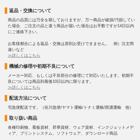
返品・交換について
商品の品質には万全を期しておりますが、万一商品が破損/汚損してい
た場合、ご注文の品と違う商品が届いた場合はお手数ですが14日以内
にご連絡下さい。
お客様都合による返品・交換は原則お受けできません。 例）注文間
違いなど
≫詳しくはこちら
機械の修理や初期不良について
メーカー対応、もしくは不良部分の修理にて対応いたします。初期不
良については商品到着後10日以内に限ります。
≫詳しくはこちら
配送方法について
宅急便配送です。（佐川急便/ヤマト運輸/トナミ運輸/西濃運輸 他）
取り扱い商品
各種印刷物、看板資材、昇華資材、ウェア資材、インクジェットメデ
ィア、プリントシステム、ソフトウェア、ダウンロード商品