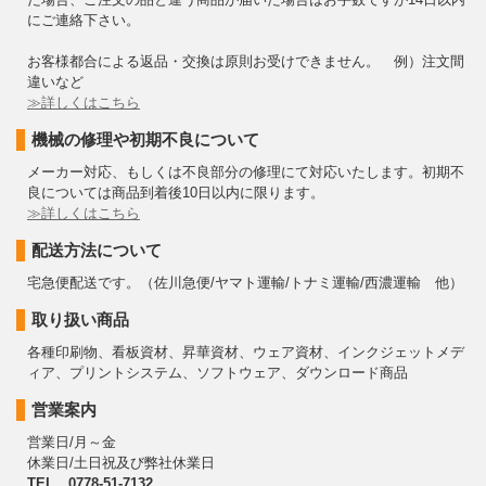
にご連絡下さい。
お客様都合による返品・交換は原則お受けできません。 例）注文間
違いなど
≫詳しくはこちら
機械の修理や初期不良について
メーカー対応、もしくは不良部分の修理にて対応いたします。初期不
良については商品到着後10日以内に限ります。
≫詳しくはこちら
配送方法について
宅急便配送です。（佐川急便/ヤマト運輸/トナミ運輸/西濃運輸 他）
取り扱い商品
各種印刷物、看板資材、昇華資材、ウェア資材、インクジェットメデ
ィア、プリントシステム、ソフトウェア、ダウンロード商品
営業案内
営業日/月～金
休業日/土日祝及び弊社休業日
TEL 0778-51-7132