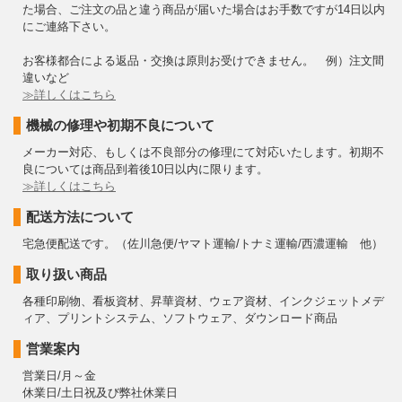
た場合、ご注文の品と違う商品が届いた場合はお手数ですが14日以内
にご連絡下さい。
お客様都合による返品・交換は原則お受けできません。 例）注文間
違いなど
≫詳しくはこちら
機械の修理や初期不良について
メーカー対応、もしくは不良部分の修理にて対応いたします。初期不
良については商品到着後10日以内に限ります。
≫詳しくはこちら
配送方法について
宅急便配送です。（佐川急便/ヤマト運輸/トナミ運輸/西濃運輸 他）
取り扱い商品
各種印刷物、看板資材、昇華資材、ウェア資材、インクジェットメデ
ィア、プリントシステム、ソフトウェア、ダウンロード商品
営業案内
営業日/月～金
休業日/土日祝及び弊社休業日