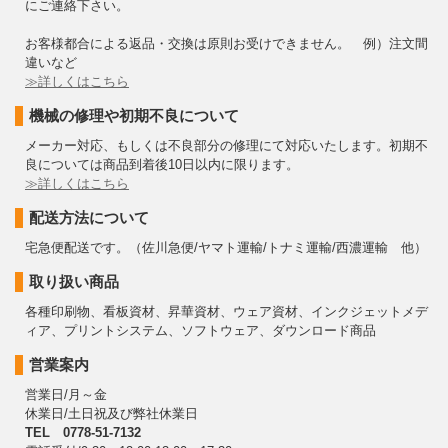
にご連絡下さい。
お客様都合による返品・交換は原則お受けできません。 例）注文間
違いなど
≫詳しくはこちら
機械の修理や初期不良について
メーカー対応、もしくは不良部分の修理にて対応いたします。初期不
良については商品到着後10日以内に限ります。
≫詳しくはこちら
配送方法について
宅急便配送です。（佐川急便/ヤマト運輸/トナミ運輸/西濃運輸 他）
取り扱い商品
各種印刷物、看板資材、昇華資材、ウェア資材、インクジェットメデ
ィア、プリントシステム、ソフトウェア、ダウンロード商品
営業案内
営業日/月～金
休業日/土日祝及び弊社休業日
TEL 0778-51-7132