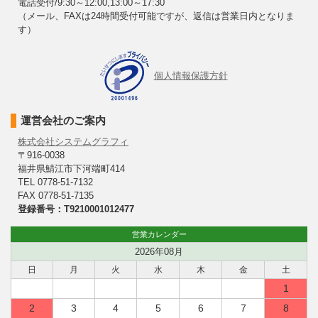
電話受付/9:30～12:00,13:00～17:30
（メール、FAXは24時間受付可能ですが、返信は営業日内となりま
す）
個人情報保護方針
運営会社のご案内
株式会社システムグラフィ
〒916-0038
福井県鯖江市下河端町414
TEL 0778-51-7132
FAX 0778-51-7135
登録番号：T9210001012477
営業カレンダー
2026年08月
日
月
火
水
木
金
土
1
2
3
4
5
6
7
8