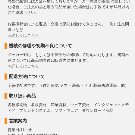
商品の品質には万全を期しておりますが、万一商品が破損/汚損してい
た場合、ご注文の品と違う商品が届いた場合はお手数ですが14日以内
にご連絡下さい。
お客様都合による返品・交換は原則お受けできません。 例）注文間
違いなど
≫詳しくはこちら
機械の修理や初期不良について
メーカー対応、もしくは不良部分の修理にて対応いたします。初期不
良については商品到着後10日以内に限ります。
≫詳しくはこちら
配送方法について
宅急便配送です。（佐川急便/ヤマト運輸/トナミ運輸/西濃運輸 他）
取り扱い商品
各種印刷物、看板資材、昇華資材、ウェア資材、インクジェットメデ
ィア、プリントシステム、ソフトウェア、ダウンロード商品
営業案内
営業日/月～金