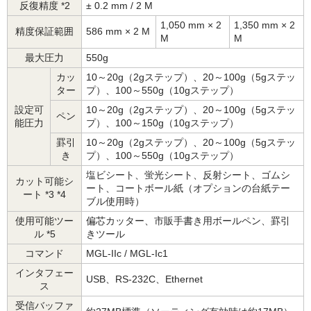
反復精度 *2
± 0.2 mm / 2 M
1,050 mm × 2
1,350 mm × 2
精度保証範囲
586 mm × 2 M
M
M
最大圧力
550g
カッ
10～20g（2gステップ）、20～100g（5gステッ
ター
プ）、100～550g（10gステップ）
設定可
10～20g（2gステップ）、20～100g（5gステッ
ペン
能圧力
プ）、100～150g（10gステップ）
罫引
10～20g（2gステップ）、20～100g（5gステッ
き
プ）、100～550g（10gステップ）
塩ビシート、蛍光シート、反射シート、ゴムシ
カット可能シ
ート、コートボール紙（オプションの台紙テー
ート *3 *4
ブル使用時）
使用可能ツー
偏芯カッター、市販手書き用ボールペン、罫引
ル *5
きツール
コマンド
MGL-IIc / MGL-Ic1
インタフェー
USB、RS-232C、Ethernet
ス
受信バッファ