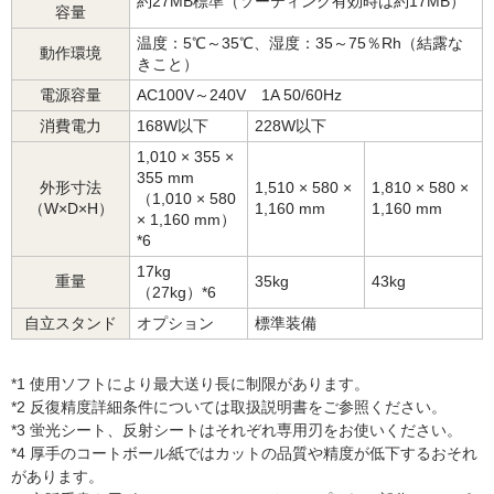
約27MB標準（ソーティング有効時は約17MB）
容量
温度：5℃～35℃、湿度：35～75％Rh（結露な
動作環境
きこと）
電源容量
AC100V～240V 1A 50/60Hz
消費電力
168W以下
228W以下
1,010 × 355 ×
355 mm
外形寸法
1,510 × 580 ×
1,810 × 580 ×
（1,010 × 580
（W×D×H）
1,160 mm
1,160 mm
× 1,160 mm）
*6
17kg
重量
35kg
43kg
（27kg）*6
自立スタンド
オプション
標準装備
*1 使用ソフトにより最大送り長に制限があります。
*2 反復精度詳細条件については取扱説明書をご参照ください。
*3 蛍光シート、反射シートはそれぞれ専用刃をお使いください。
*4 厚手のコートボール紙ではカットの品質や精度が低下するおそれ
があります。