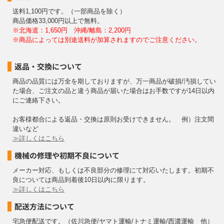
送料1,100円です。（一部商品を除く）
商品価格33,000円以上で無料。
※北海道：1,650円 沖縄/離島：2,200円
※商品によっては別途送料が加算されますのでご注意ください。
返品・交換について
商品の品質には万全を期しておりますが、万一商品が破損/汚損してい
た場合、ご注文の品と違う商品が届いた場合はお手数ですが14日以内
にご連絡下さい。
お客様都合による返品・交換は原則お受けできません。 例）注文間
違いなど
≫詳しくはこちら
機械の修理や初期不良について
メーカー対応、もしくは不良部分の修理にて対応いたします。初期不
良については商品到着後10日以内に限ります。
≫詳しくはこちら
配送方法について
宅急便配送です。（佐川急便/ヤマト運輸/トナミ運輸/西濃運輸 他）