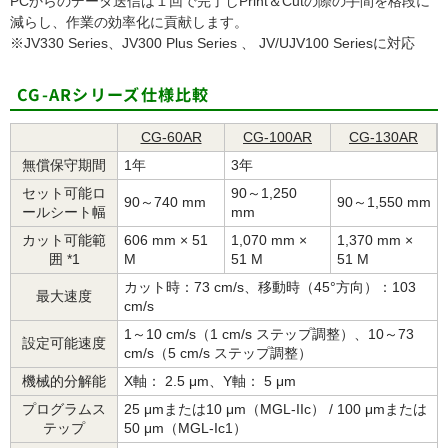
PCからのデータ送信は１回で完了しPrint＆Cutの際の手間を格段に
減らし、作業の効率化に貢献します。
※JV330 Series、JV300 Plus Series 、 JV/UJV100 Seriesに対応
CG-ARシリーズ仕様比較
CG-60AR
CG-100AR
CG-130AR
無償保守期間
1年
3年
セット可能ロ
90～1,250
90～740 mm
90～1,550 mm
ールシート幅
mm
カット可能範
606 mm × 51
1,070 mm ×
1,370 mm ×
囲 *1
M
51 M
51 M
カット時：73 cm/s、移動時（45°方向）：103
最大速度
cm/s
1～10 cm/s（1 cm/s ステップ調整）、10～73
設定可能速度
cm/s（5 cm/s ステップ調整）
機械的分解能
X軸： 2.5 μm、Y軸： 5 μm
プログラムス
25 μmまたは10 μm（MGL-IIc） / 100 μmまたは
テップ
50 μm（MGL-Ic1）