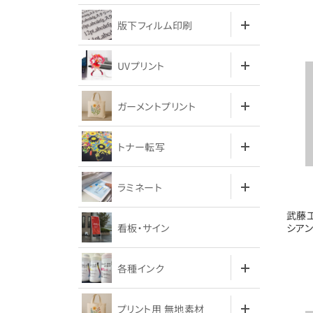
版下フィルム印刷
UVプリント
ガーメントプリント
トナー転写
ラミネート
武藤工
看板・サイン
シアン
各種インク
プリント用 無地素材