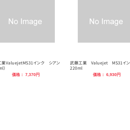
業ValuejetMS31インク シアン
武藤工業 Valuejet MS31
ml）
220ml
価格： 7,370円
価格： 6,930円