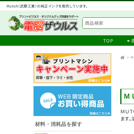
Mutoh（武藤工業）の純正インクを販売しています。
TOP
>
キ
Ｍ
ＭＵＴ
ます。
材料・消耗品を探す