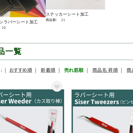
ステッカーシート加工
商品数： 21
ンラバーシート加工
 20
品一覧
|
おすすめ順
|
新着順
|
|
商品名 昇順
|
商
売れ筋順
：