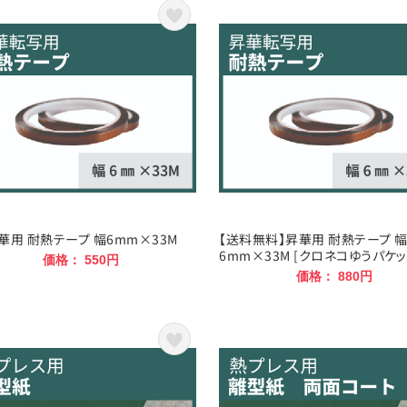
華用 耐熱テープ 幅6mm×33M
【送料無料】昇華用 耐熱テープ 
6mm×33M [クロネコゆうパケッ
価格： 550円
価格： 880円