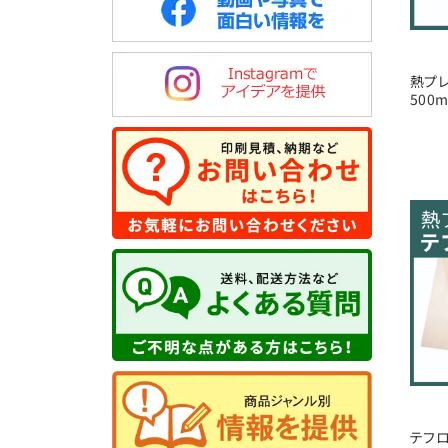
熱プ
500
テフ