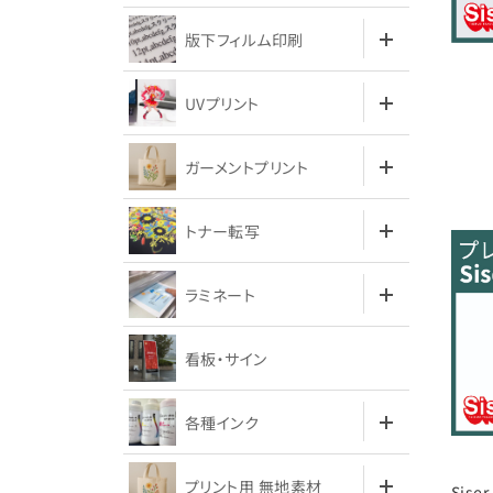
版下フィルム印刷
UVプリント
ガーメントプリント
トナー転写
ラミネート
看板・サイン
各種インク
プリント用 無地素材
Sis