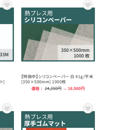
幅
【特価中】シリコンペーパー 白 41g/平米
ト]
[350×500mm] 1000枚
24,200円
価格：
→ 16,500円