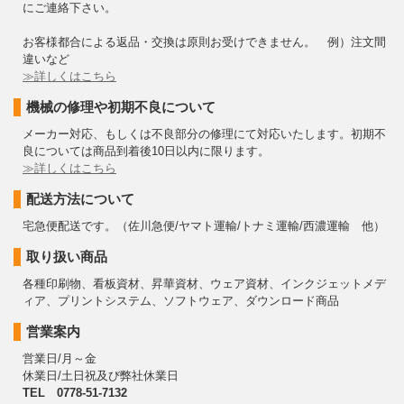
にご連絡下さい。
お客様都合による返品・交換は原則お受けできません。 例）注文間
違いなど
≫詳しくはこちら
機械の修理や初期不良について
メーカー対応、もしくは不良部分の修理にて対応いたします。初期不
良については商品到着後10日以内に限ります。
≫詳しくはこちら
配送方法について
宅急便配送です。（佐川急便/ヤマト運輸/トナミ運輸/西濃運輸 他）
取り扱い商品
各種印刷物、看板資材、昇華資材、ウェア資材、インクジェットメデ
ィア、プリントシステム、ソフトウェア、ダウンロード商品
営業案内
営業日/月～金
休業日/土日祝及び弊社休業日
TEL 0778-51-7132