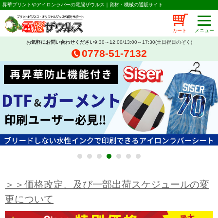
昇華プリントやアイロンラバーの電脳ザウルス｜資材・機械の通販サイト
カート
お気軽にお問い合わせください
9:30～12:00/13:00～17:30(土日祝日のぞく)
0778-51-7132
1
2
3
4
5
6
7
＞＞価格改定、及び一部出荷スケジュールの変
更について