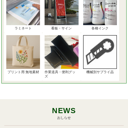
ラミネート
看板・サイン
各種インク
プリント用 無地素材
作業道具・便利グッ
機械別サプライ品
ズ
NEWS
おしらせ