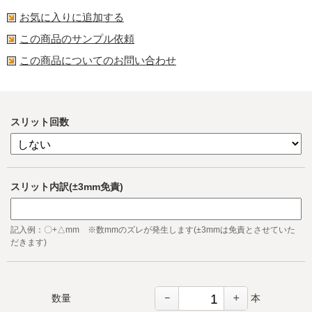
お気に入りに追加する
この商品のサンプル依頼
この商品についてのお問い合わせ
スリット回数
スリット内訳(±3mm免責)
記入例：〇+△mm ※数mmのズレが発生します(±3mmは免責とさせていた
だきます)
－
＋
数量
本