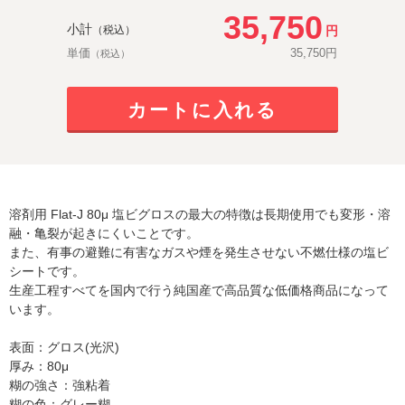
35,750
小計
円
（税込）
単価
35,750
円
（税込）
カートに入れる
溶剤用 Flat-J 80μ 塩ビグロスの最大の特徴は長期使用でも変形・溶
融・亀裂が起きにくいことです。
また、有事の避難に有害なガスや煙を発生させない不燃仕様の塩ビ
シートです。
生産工程すべてを国内で行う純国産で高品質な低価格商品になって
います。
表面：グロス(光沢)
厚み：80μ
糊の強さ：強粘着
糊の色：グレー糊