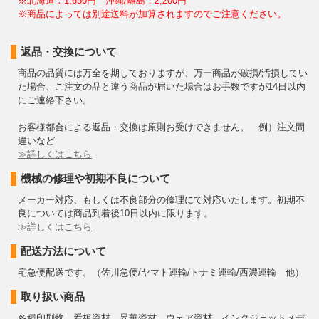
※北海道：1,650円 沖縄/離島：2,200円
※商品によっては別途送料が加算されますのでご注意ください。
返品・交換について
商品の品質には万全を期しておりますが、万一商品が破損/汚損してい
た場合、ご注文の品と違う商品が届いた場合はお手数ですが14日以内
にご連絡下さい。
お客様都合による返品・交換は原則お受けできません。 例）注文間
違いなど
≫詳しくはこちら
機械の修理や初期不良について
メーカー対応、もしくは不良部分の修理にて対応いたします。初期不
良については商品到着後10日以内に限ります。
≫詳しくはこちら
配送方法について
宅急便配送です。（佐川急便/ヤマト運輸/トナミ運輸/西濃運輸 他）
取り扱い商品
各種印刷物、看板資材、昇華資材、ウェア資材、インクジェットメデ