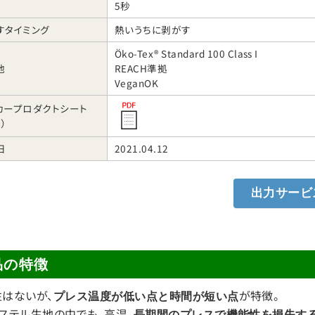
5秒
すタイミング
熱いうちに剥がす
Öko-Tex® Standard 100 Class I
他
REACH準拠
VeganOK
カープロダクトシート
）
日
2021.04.12
出力サービ
品の特徴
はないが、
が特徴。
プレス温度が低い点と時間が短い点
ステル生地の中でも、高温、
長期間のプレスで機能性を損失す