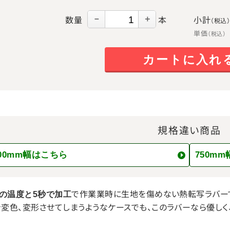
数量
本
小計
－
＋
（税込
単価
（税込）
カートに入れ
規格違い商品
00mm幅はこちら
750m
で作業業時に生地を傷めない熱転写ラバー
℃の温度と5秒で加工
変色、変形させてしまうようなケースでも、このラバーなら優しく