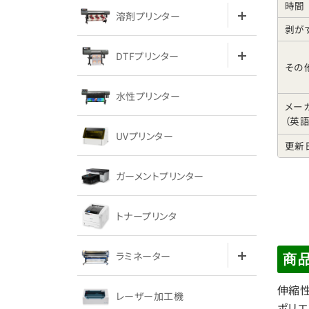
時間
溶剤プリンター
剥が
DTFプリンター
その
水性プリンター
メー
（英語
UVプリンター
更新
ガーメントプリンター
トナープリンタ
ラミネーター
商
伸縮性
レーザー加工機
ポリエ