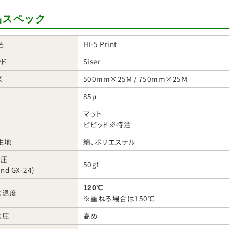
品スペック
名
HI-5 Print
ンド
Siser
ズ
500mm×25M / 750mm×25M
85µ
マット
ビビッド※特注
生地
綿、ポリエステル
ト圧
50gf
and GX-24)
120℃
ス温度
※重ねる場合は150℃
ス圧
高め