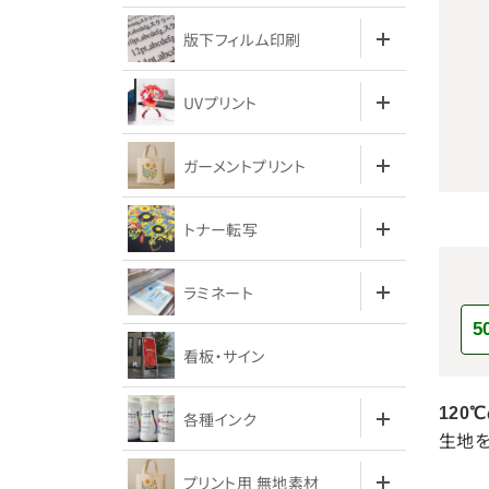
版下フィルム印刷
UVプリント
ガーメントプリント
トナー転写
ラミネート
5
看板・サイン
120
各種インク
生地を
プリント用 無地素材