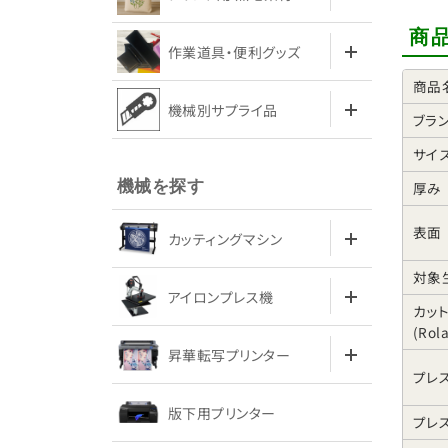
商
作業道具・便利グッズ
商品
機械別サプライ品
ブラ
サイ
機械を探す
厚み
表面
カッティングマシン
対象
アイロンプレス機
カッ
(Rol
昇華転写プリンター
プレ
版下用プリンター
プレ