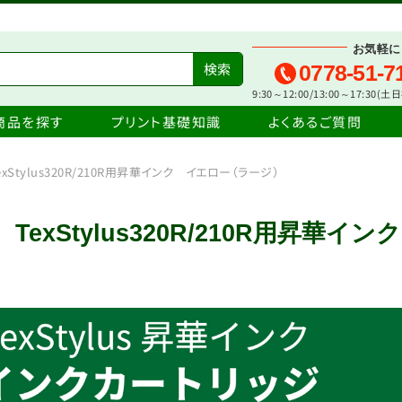
お気軽に
0778-51-7
9:30～12:00/13:00～17:30(
商品を探す
プリント基礎知識
よくあるご質問
exStylus320R/210R用昇華インク イエロー（ラージ）
TexStylus320R/210R用昇