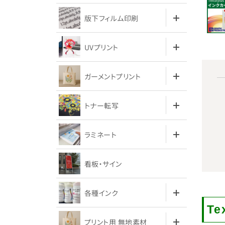
版下フィルム印刷
UVプリント
ガーメントプリント
トナー転写
ラミネート
看板・サイン
各種インク
Te
プリント用 無地素材