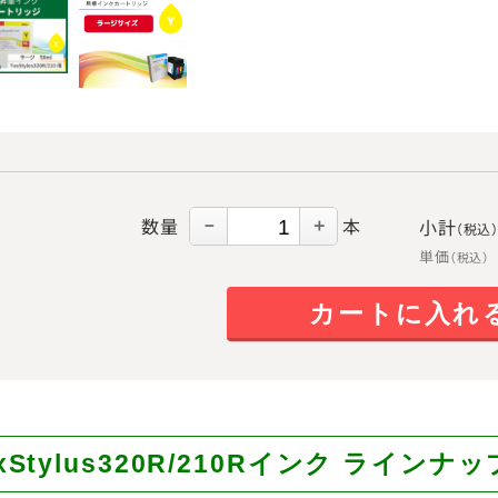
数量
本
小計
－
＋
（税込
単価
（税込）
カートに入れ
xStylus320R/210Rインク ラインナッ