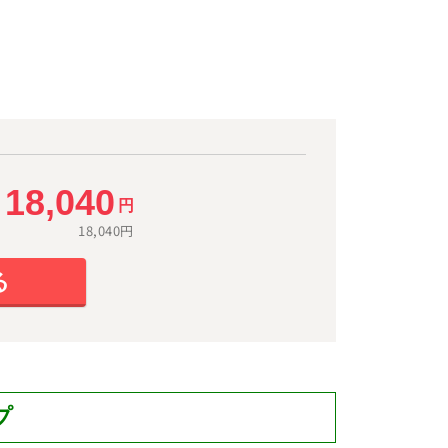
18,040
）
円
18,040
円
る
プ