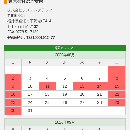
運営会社のご案内
株式会社システムグラフィ
〒916-0038
福井県鯖江市下河端町414
TEL 0778-51-7132
FAX 0778-51-7135
登録番号：T9210001012477
営業カレンダー
2026年08月
日
月
火
水
木
金
土
1
2
3
4
5
6
7
8
9
10
11
12
13
14
15
16
17
18
19
20
21
22
23
24
25
26
27
28
29
30
31
2026年09月
日
月
火
水
木
金
土