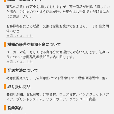
商品の品質には万全を期しておりますが、万一商品が破損/汚損してい
た場合、ご注文の品と違う商品が届いた場合はお手数ですが14日以内
にご連絡下さい。
お客様都合による返品・交換は原則お受けできません。 例）注文間
違いなど
≫詳しくはこちら
機械の修理や初期不良について
メーカー対応、もしくは不良部分の修理にて対応いたします。初期不
良については商品到着後10日以内に限ります。
≫詳しくはこちら
配送方法について
宅急便配送です。（佐川急便/ヤマト運輸/トナミ運輸/西濃運輸 他）
取り扱い商品
各種印刷物、看板資材、昇華資材、ウェア資材、インクジェットメデ
ィア、プリントシステム、ソフトウェア、ダウンロード商品
営業案内