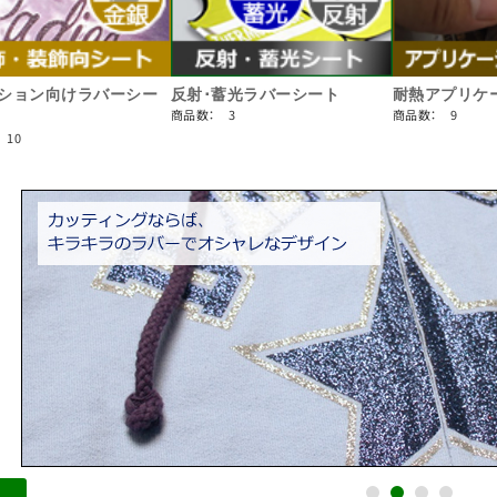
ション向けラバーシー
反射･蓄光ラバーシート
耐熱アプリケ
商品数： 3
商品数： 9
 10