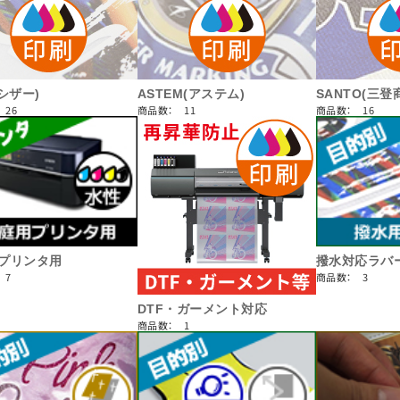
(シザー)
ASTEM(アステム)
SANTO(三登
 26
商品数： 11
商品数： 16
プリンタ用
撥水対応ラバ
 7
商品数： 3
DTF・ガーメント対応
商品数： 1