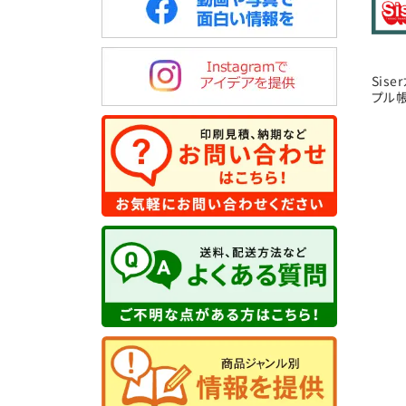
Sis
プル