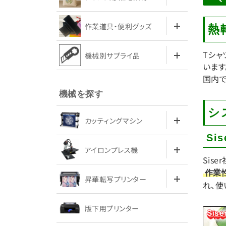
作業道具・便利グッズ
熱
Tシャ
機械別サプライ品
います
国内で
機械を探す
シ
カッティングマシン
Si
アイロンプレス機
Sis
作業
昇華転写プリンター
れ、使
版下用プリンター