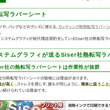
1
2
3
4
転写ラバーシート
ツや、バッグなどのグッズに使える、
カッティング用熱転写ラバーシ
。
システムグラフィが総代理店契約をしているSiser社の熱転写ラ
ステムグラフィが送るSiser社熱転写
ser社の熱転写ラバーシートは作業性が抜群
er社の熱転写ラバーシートの価格には理由があります。
、ストレスを感じず、誰もが同じように、
性が高く
簡単に扱うこと
い続けられている理由です。