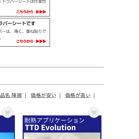
品名 降順
|
価格が安い
|
価格が高い
|