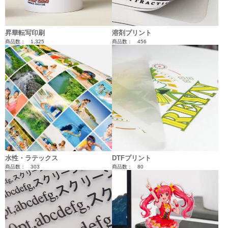
昇華転写印刷
溶剤プリント
商品数： 1,325
商品数： 456
水性・ラテックス
DTFプリント
商品数： 303
商品数： 80