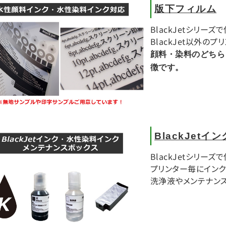
版下フィルム
BlackJetシリー
BlackJet以外の
顔料・染料のどちら
徴です。
BlackJe
BlackJetシリー
プリンター毎にインク
洗浄液やメンテナンス