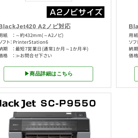
BlackJet420 A2ノビ対応
Bl
用紙 ：～約432mm(～A2ノビ)
用紙
ソフト：PrinterStation6
ソフト
納期 ：最短7営業日(通常1か月～1か月半)
納期
価格 ：≫お問合せ下さい
価格
▶商品詳細はこちら