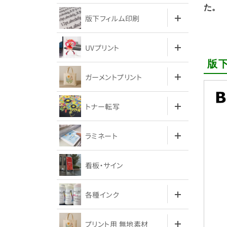
た。
版下フィルム印刷
UVプリント
版下
ガーメントプリント
トナー転写
ラミネート
看板・サイン
各種インク
プリント用 無地素材