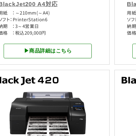
BlackJet200 A4対応
Bl
用紙 ：～210mm(～A4)
用紙
ソフト：PrinterStation6
ソフト
納期 ：3～4営業日
納期
価格 ：税込209,000円
価格
▶商品詳細はこちら