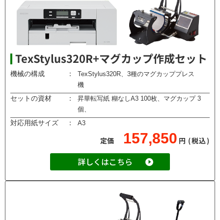
TexStylus320R+マグカップ作成セット
機械の構成
：
TexStylus320R、3種のマグカッププレス
機
セットの資材
：
昇華転写紙 糊なしA3 100枚、マグカップ 3
個、
対応用紙サイズ
：
A3
157,850
定価
円
(税込)
詳しくはこちら