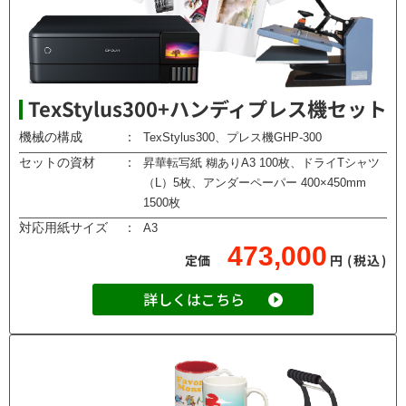
TexStylus300+ハンディプレス機セット
機械の構成
：
TexStylus300、プレス機GHP-300
セットの資材
：
昇華転写紙 糊ありA3 100枚、ドライTシャツ
（L）5枚、アンダーペーパー 400×450mm
1500枚
対応用紙サイズ
：
A3
473,000
定価
円
(税込)
詳しくはこちら