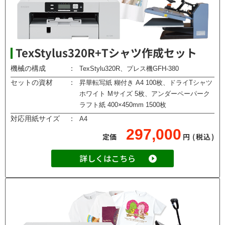
TexStylus320R+Tシャツ作成セット
機械の構成
：
TexStylu320R、プレス機GFH-380
セットの資材
：
昇華転写紙 糊付き A4 100枚、ドライTシャツ
ホワイト Mサイズ 5枚、アンダーペーパーク
ラフト紙 400×450mm 1500枚
対応用紙サイズ
：
A4
297,000
定価
円
(税込)
詳しくはこちら