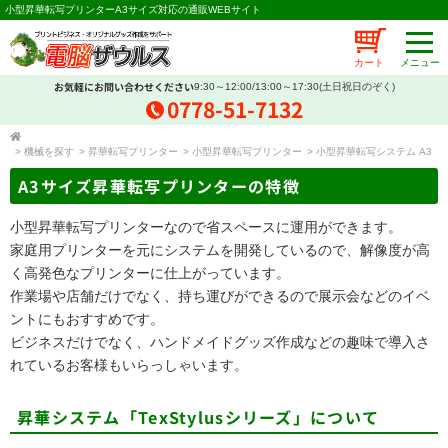
小型昇華転写プリンターA3サイズ対応の通販WEBサイト
カート
お気軽にお問い合わせください
9:30～12:00/13:00～17:30(土日祝日のぞく)
0778-51-7132
>
機械を探す
>
昇華転写プリンター
>
小型昇華転写プリンター
>
小型昇華転写システム A3
A3サイズ昇華転写プリンターの特徴
小型昇華転写プリンターなので省スペースに運用ができます。
家庭用プリンターを元にシステムを開発しているので、解像度が高
く高発色なプリンターに仕上がっています。
作業場や店舗だけでなく、持ち運びができるので展示会などのイベ
ントにもおすすめです。
ビジネスだけでなく、ハンドメイドグッズ作成などの趣味で導入さ
れているお客様もいらっしゃいます。
昇華システム「TexStylusシリーズ」について