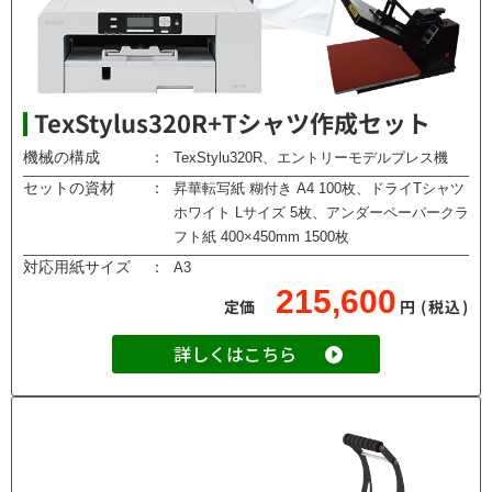
TexStylus320R+Tシャツ作成セット
機械の構成
：
TexStylu320R、エントリーモデルプレス機
セットの資材
：
昇華転写紙 糊付き A4 100枚、ドライTシャツ
ホワイト Lサイズ 5枚、アンダーペーパークラ
フト紙 400×450mm 1500枚
対応用紙サイズ
：
A3
215,600
定価
円
(税込)
詳しくはこちら