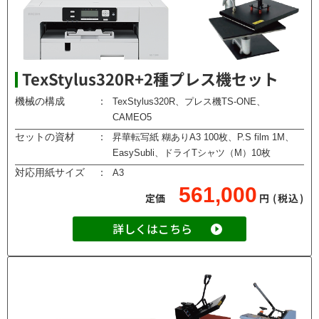
TexStylus320R+2種プレス機セット
機械の構成
：
TexStylus320R、プレス機TS-ONE、
CAMEO5
セットの資材
：
昇華転写紙 糊ありA3 100枚、P.S film 1M、
EasySubli、ドライTシャツ（M）10枚
対応用紙サイズ
：
A3
561,000
定価
円
(税込)
詳しくはこちら