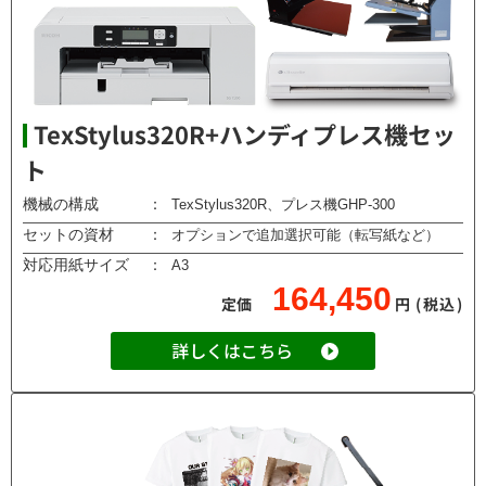
TexStylus320R+ハンディプレス機セッ
ト
機械の構成
：
TexStylus320R、プレス機GHP-300
セットの資材
：
オプションで追加選択可能（転写紙など）
対応用紙サイズ
：
A3
164,450
定価
円
(税込)
詳しくはこちら