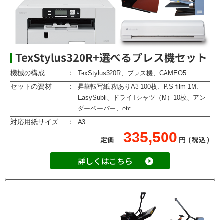
TexStylus320R+選べるプレス機セット
機械の構成
：
TexStylus320R、プレス機、CAMEO5
セットの資材
：
昇華転写紙 糊ありA3 100枚、P.S film 1M、
EasySubli、ドライTシャツ（M）10枚、アン
ダーペーパー、etc
対応用紙サイズ
：
A3
335,500
定価
円
(税込)
詳しくはこちら