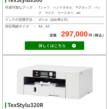
作成可能なグッズ
：
Tシャツ、ハンドタオル、マグカップ、バッ
グ、マスク、コースター、etc
インクの交換方法
：
ボトル（詰め替え式）
対応用紙サイズ
：
A4、A3
297,000
定価
円
(税込)
詳しくはこちら
TexStylu320R