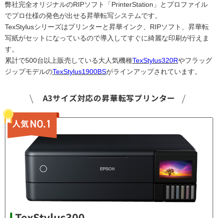
弊社完全オリジナルのRIPソフト「PrinterStation」とプロファイル
でプロ仕様の発色が出せる昇華転写システムです。
TexStylusシリーズはプリンターと昇華インク、RIPソフト、昇華転
写紙がセットになっているので導入してすぐに綺麗な印刷が行えま
す。
累計で500台以上販売している大人気機種
TexStylus320R
やフラッグ
ジップモデルの
TexStylus1900BS
がラインアップされています。
A3サイズ対応の昇華転写プリンター
TexStylus300