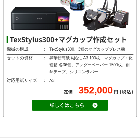
TexStylus300+マグカップ作成セット
機械の構成
：
TexStylus300、3種のマグカッププレス機
セットの資材
：
昇華転写紙 糊なしA3 100枚、マグカップ・化
粧箱 各36個、アンダーペーパー 1500枚、耐
熱テープ、シリコンラバー
対応用紙サイズ
：
A3
352,000
定価
円
(税込)
詳しくはこちら