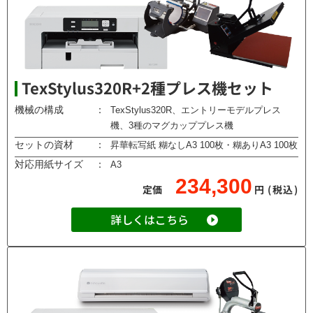
TexStylus320R+2種プレス機セット
機械の構成
：
TexStylus320R、エントリーモデルプレス
機、3種のマグカッププレス機
セットの資材
：
昇華転写紙 糊なしA3 100枚・糊ありA3 100枚
対応用紙サイズ
：
A3
234,300
定価
円
(税込)
詳しくはこちら