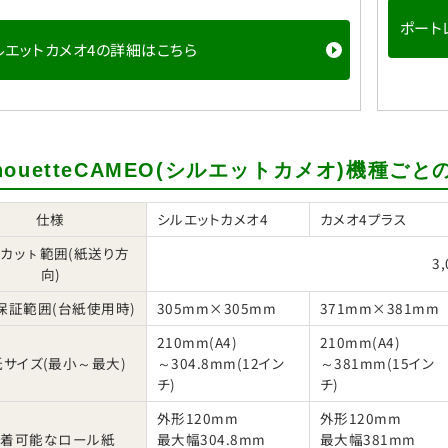
ポート
ルエットカメオ4の詳細はこちら
lhouetteCAMEO(シルエットカメオ)機種ご
仕様
シルエットカメオ4
カメオ4プラス
カッㇳ範囲(紙送り方
3
向)
保証範囲(台紙使用時)
305mm×305mm
371mm×381mm
210mm(A4)
210mm(A4)
サイズ(最小～最大)
～304.8mm(12イン
～381mm(15イン
チ)
チ)
外形120mm
外形120mm
装着可能なロール紙
最大幅304.8mm
最大幅381mm