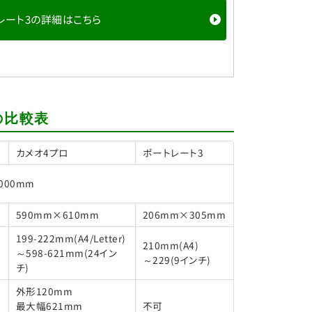
レート3の詳細はこちら
との比較表
カメオ4プロ
ポートレート3
,000mm
590mm×610mm
206mm×305mm
199-222mm(A4/Letter)
210mm(A4)
～598-621mm(24イン
～229(9インチ)
チ)
外形120mm
最大幅621mm
不可