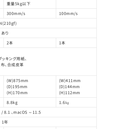
重量5kg以下
300mm/s
100mm/s
N(210gf)
あり
2本
1本
プブッキング用紙、
、布、合成皮革
(W)875mm
(W)411mm
(D)195mm
(D)144mm
(H)170mm
(H)112mm
8.8kg
1.6㎏
0 / 8.1 、macOS ～11.5
1年