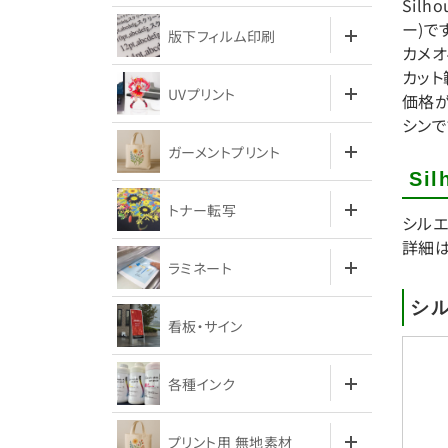
Sil
ー)で
版下フィルム印刷
カメオ
カット
UVプリント
価格が
シンで
ガーメントプリント
Si
トナー転写
シルエ
詳細
ラミネート
シル
看板・サイン
各種インク
プリント用 無地素材