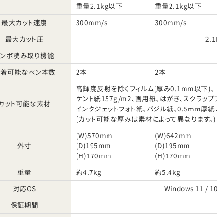
重量2.1kg以下
重量2.1kg以下
最大カット速度
300mm/s
300mm/s
最大カット圧
2.1
トンボ読み取り機能
装着可能なペン本数
2本
2本
高輝度反射を除くフィルム(厚み0.1mm以下)、
ケント紙157g/m2、画用紙、はがき、スクラッ
カット可能な素材
インクジェットフォト紙、バジル紙、0.5mm厚紙
(カット可能な厚みは素材によって異なります。)
(W)570mm
(W)642mm
外寸
(D)195mm
(D)195mm
(H)170mm
(H)170mm
重量
約4.7kg
約5.4kg
対応OS
Windows 11 / 1
保証期間