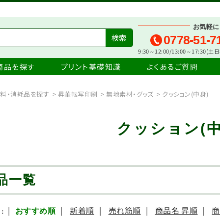
お気軽に
0778-51-7
9:30～12:00/13:00～17:30(
商品を探す
プリント基礎知識
よくあるご質問
料・消耗品を探す
>
昇華転写印刷
>
無地素材・グッズ
>
クッション(中身)
クッション(中
品一覧
|
|
新着順
|
売れ筋順
|
商品名 昇順
|
商
おすすめ順
：