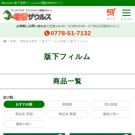
BlackJet 版下染料フィルムの通販WEBサイト
カート
お気軽にお問い合わせください
9:30～12:00/13:00～17:30(土日祝日のぞく)
0778-51-7132
>
材料・消耗品を探す
>
版下フィルム印刷
>
版下フィルム
版下フィルム
商品一覧
並び順：
おすすめ順
新着順
売れ筋順
商品名 昇順
商品名 降順
価格が安い
価格が高い