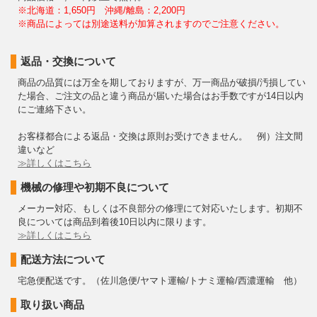
※北海道：1,650円 沖縄/離島：2,200円
※商品によっては別途送料が加算されますのでご注意ください。
返品・交換について
商品の品質には万全を期しておりますが、万一商品が破損/汚損してい
た場合、ご注文の品と違う商品が届いた場合はお手数ですが14日以内
にご連絡下さい。
お客様都合による返品・交換は原則お受けできません。 例）注文間
違いなど
≫詳しくはこちら
機械の修理や初期不良について
メーカー対応、もしくは不良部分の修理にて対応いたします。初期不
良については商品到着後10日以内に限ります。
≫詳しくはこちら
配送方法について
宅急便配送です。（佐川急便/ヤマト運輸/トナミ運輸/西濃運輸 他）
取り扱い商品