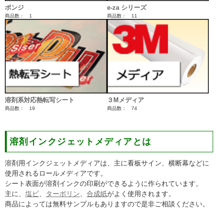
ポンジ
e-za シリーズ
商品数： 1
商品数： 11
溶剤系対応熱転写シート
３Mメディア
商品数： 19
商品数： 74
溶剤インクジェットメディアとは
溶剤用インクジェットメディアは、主に看板サイン、横断幕などに
使用されるロールメディアです。
シート表面が溶剤インクの印刷ができるように作られています。
主に、
塩ビ
、
ターポリン
、
合成紙
がよく使用されます。
商品によっては無料サンプルもありますので是非ご相談ください。