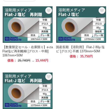
【数量限定セール・在庫限り】e-za
国産長期 【溶剤用】 Flat-J 80μ 塩
Flat塩ビ再剥離糊 [グロス・中期]
ビ [グロス] 不燃 1370mm×50M
1067mm×50M
価格： 35,750円
価格：
25,740円
→ 15,444円