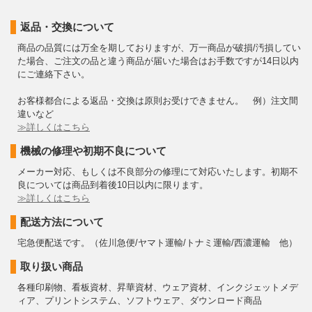
返品・交換について
商品の品質には万全を期しておりますが、万一商品が破損/汚損してい
た場合、ご注文の品と違う商品が届いた場合はお手数ですが14日以内
にご連絡下さい。
お客様都合による返品・交換は原則お受けできません。 例）注文間
違いなど
≫詳しくはこちら
機械の修理や初期不良について
メーカー対応、もしくは不良部分の修理にて対応いたします。初期不
良については商品到着後10日以内に限ります。
≫詳しくはこちら
配送方法について
宅急便配送です。（佐川急便/ヤマト運輸/トナミ運輸/西濃運輸 他）
取り扱い商品
各種印刷物、看板資材、昇華資材、ウェア資材、インクジェットメデ
ィア、プリントシステム、ソフトウェア、ダウンロード商品