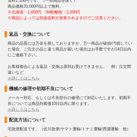
送料1,100円です。（一部商品を除く）
商品価格33,000円以上で無料。
※北海道：1,650円 沖縄/離島：2,200円
※商品によっては別途送料が加算されますのでご注意ください。
返品・交換について
商品の品質には万全を期しておりますが、万一商品が破損/汚損してい
た場合、ご注文の品と違う商品が届いた場合はお手数ですが14日以内
にご連絡下さい。
お客様都合による返品・交換は原則お受けできません。 例）注文間
違いなど
≫詳しくはこちら
機械の修理や初期不良について
メーカー対応、もしくは不良部分の修理にて対応いたします。初期不
良については商品到着後10日以内に限ります。
≫詳しくはこちら
配送方法について
宅急便配送です。（佐川急便/ヤマト運輸/トナミ運輸/西濃運輸 他）